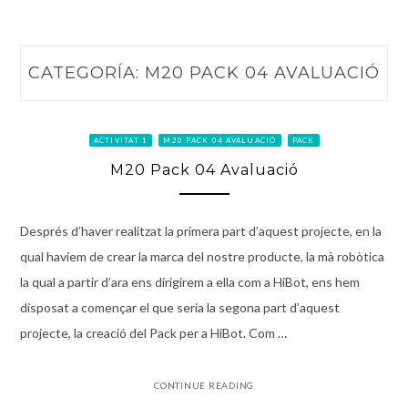
CATEGORÍA:
M20 PACK 04 AVALUACIÓ
ACTIVITAT 1
M20 PACK 04 AVALUACIÓ
PACK
M20 Pack 04 Avaluació
Després d’haver realitzat la primera part d’aquest projecte, en la
qual haviem de crear la marca del nostre producte, la mà robòtica
la qual a partir d’ara ens dirigirem a ella com a HiBot, ens hem
disposat a començar el que seria la segona part d’aquest
projecte, la creació del Pack per a HiBot. Com …
CONTINUE READING