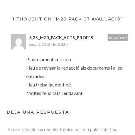
1 THOUGHT ON “M20 PACK 07 AVALUACIÓ”
8,25_M20_PACK_ACT5_PROFES
RESPONDER
mayo 1, 2018 a las 8:38 am
Plantejament correcte.
Heu de revisar la redacció als documents i a les
entrades.
Heu treballat molt bé.
Moltes felicitats i endavant
DEJA UNA RESPUESTA
Tu dirección de correo electrónico no será publicada.
Los