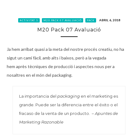
ABRIL 6, 2018
ACTIVITAT 5
M20 PACK 07 AVALUACIÓ
PACK
M20 Pack 07 Avaluació
Ja hem arribat quasi a la meta del nostre procés creatiu, no ha
sigut un camí fàcil, amb alts i baixos, però a la vegada
hem après tècniques de producció i aspectes nous per a
nosaltres en el món del
packaging
.
La importancia del
packaging
en el marketing es
grande. Puede ser la diferencia entre el éxito o el
fracaso de la venta de un producto. –
Apuntes de
Marketing Razonable