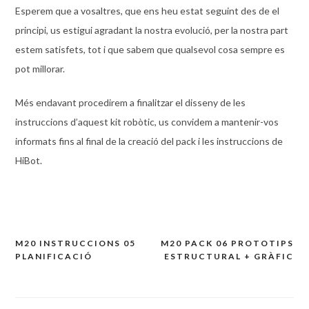
Esperem que a vosaltres, que ens heu estat seguint des de el
principi, us estigui agradant la nostra evolució, per la nostra part
estem satisfets, tot i que sabem que qualsevol cosa sempre es
pot millorar.
Més endavant procedirem a finalitzar el disseny de les
instruccions d’aquest
kit
robòtic, us convidem a mantenir-vos
informats fins al final de la creació del
pack
i les instruccions
de
HiBot
.
M20 INSTRUCCIONS 05
M20 PACK 06 PROTOTIPS
Navegación
PLANIFICACIÓ
ESTRUCTURAL + GRÀFIC
de
entradas