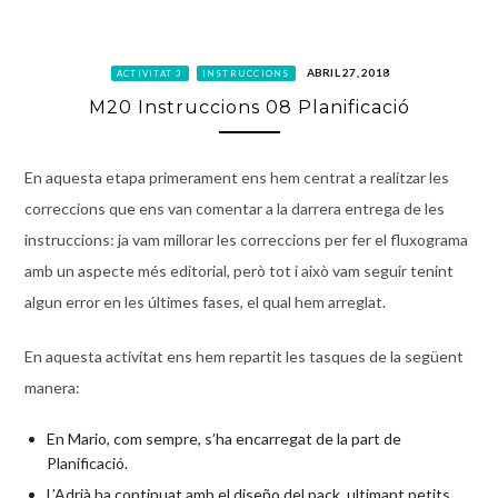
ABRIL 27, 2018
ACTIVITAT 3
INSTRUCCIONS
M20 Instruccions 08 Planificació
En aquesta etapa primerament ens hem centrat a realitzar les
correccions que ens van comentar a la darrera entrega de les
instruccions: ja vam millorar les correccions per fer el fluxograma
amb un aspecte més editorial, però tot i això vam seguir tenint
algun error en les últimes fases, el qual hem arreglat.
En aquesta activitat ens hem repartit les tasques de la següent
manera:
En Mario, com sempre, s’ha encarregat de la part de
Planificació.
L’Adrià ha continuat amb el diseño del pack, ultimant petits