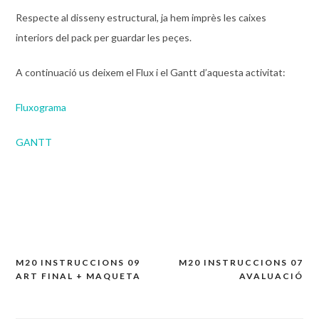
Respecte al disseny estructural, ja hem imprès les caixes
interiors del pack per guardar les peçes.
A continuació us deixem el Flux i el Gantt d’aquesta activitat:
Fluxograma
GANTT
M20 INSTRUCCIONS 09
M20 INSTRUCCIONS 07
Navegación
ART FINAL + MAQUETA
AVALUACIÓ
de
entradas