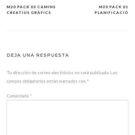
M20 PACK 03 CAMINS
M20 PACK 01
Navegación
CREATIUS GRÀFICS
PLANIFICACIÓ
de
entradas
DEJA UNA RESPUESTA
Tu dirección de correo electrónico no será publicada.
Los
campos obligatorios están marcados con
*
Comentario
*