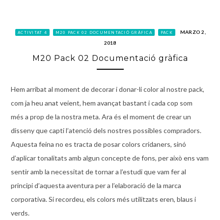
MARZO 2,
ACTIVITAT 4
M20 PACK 02 DOCUMENTACIÓ GRÀFICA
PACK
2018
M20 Pack 02 Documentació gràfica
Hem arribat al moment de decorar i donar-li color al nostre
pack
,
com ja heu anat veient, hem avançat bastant i cada cop som
més a prop de la nostra meta. Ara és el moment de crear un
disseny que capti l’atenció dels nostres possibles compradors.
Aquesta feina no es tracta de posar colors cridaners, sinó
d’aplicar tonalitats amb algun concepte de fons, per això ens vam
sentir amb la necessitat de tornar a l’estudi que vam fer al
principi d’aquesta aventura per a l’elaboració de la marca
corporativa. Si recordeu, els colors més utilitzats eren, blaus i
verds.