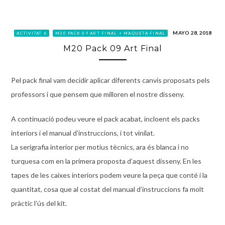
MAYO 28, 2018
ACTIVITAT 6
M20 PACK 09 ART FINAL + MAQUETA FINAL
M20 Pack 09 Art Final
Pel pack final vam decidir aplicar diferents canvis proposats pels
professors i que pensem que milloren el nostre disseny.
A continuació podeu veure el pack acabat, incloent els packs
interiors i el manual d’instruccions, i tot vinilat.
La serigrafia interior per motius tècnics, ara és blanca i no
turquesa com en la primera proposta d’aquest disseny. En les
tapes de les caixes interiors podem veure la peça que conté i la
quantitat, cosa que al costat del manual d’instruccions fa molt
pràctic l’ús del kit.