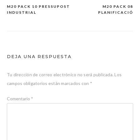
M20 PACK 10 PRESSUPOST
M20 PACK 08
Navegación
INDUSTRIAL
PLANIFICACIÓ
de
entradas
DEJA UNA RESPUESTA
Tu dirección de correo electrónico no será publicada.
Los
campos obligatorios están marcados con
*
Comentario
*