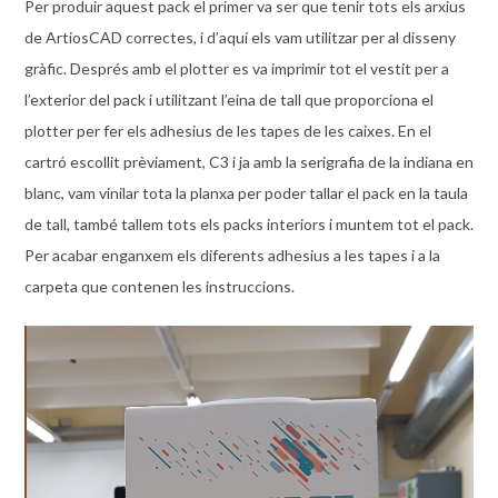
Per produir aquest pack el primer va ser que tenir tots els arxius
de ArtiosCAD correctes, i d’aquí els vam utilitzar per al disseny
gràfic. Després amb el plotter es va imprimir tot el vestit per a
l’exterior del pack i utilitzant l’eina de tall que proporciona el
plotter per fer els adhesius de les tapes de les caixes. En el
cartró escollit prèviament, C3 i ja amb la serigrafia de la indiana en
blanc, vam vinilar tota la planxa per poder tallar el pack en la taula
de tall, també tallem tots els packs interiors i muntem tot el pack.
Per acabar enganxem els diferents adhesius a les tapes i a la
carpeta que contenen les instruccions.