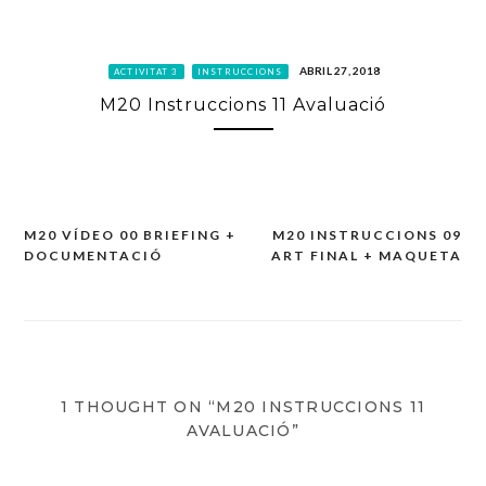
ABRIL 27, 2018
ACTIVITAT 3
INSTRUCCIONS
M20 Instruccions 11 Avaluació
M20 VÍDEO 00 BRIEFING +
M20 INSTRUCCIONS 09
Navegación
DOCUMENTACIÓ
ART FINAL + MAQUETA
de
entradas
1 THOUGHT ON “M20 INSTRUCCIONS 11
AVALUACIÓ”