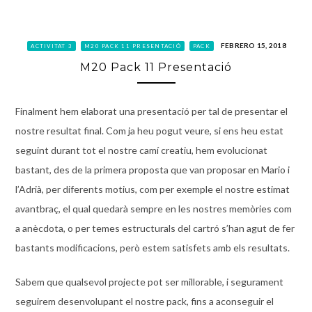
FEBRERO 15, 2018
ACTIVITAT 3
M20 PACK 11 PRESENTACIÓ
PACK
M20 Pack 11 Presentació
Finalment hem elaborat una presentació per tal de presentar el
nostre resultat final. Com ja heu pogut veure, si ens heu estat
seguint durant tot el nostre camí creatiu, hem evolucionat
bastant, des de la primera proposta que van proposar en Mario i
l’Adrià, per diferents motius, com per exemple el nostre estimat
avantbraç, el qual quedarà sempre en les nostres memòries com
a anècdota, o per temes estructurals del cartró s’han agut de fer
bastants modificacions, però estem satisfets amb els resultats.
Sabem que qualsevol projecte pot ser millorable, i segurament
seguirem desenvolupant el nostre pack, fins a aconseguir el