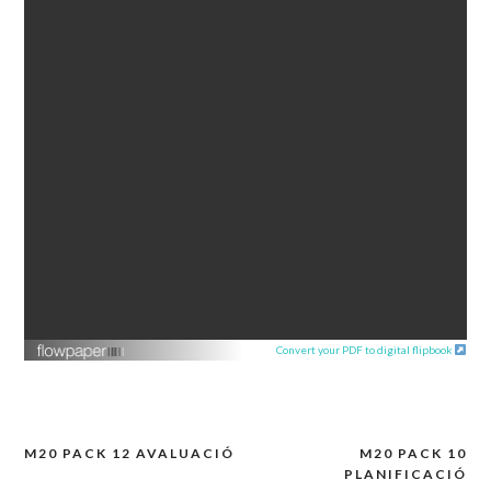
Convert your PDF to digital flipbook
M20 PACK 12 AVALUACIÓ
M20 PACK 10
Navegación
PLANIFICACIÓ