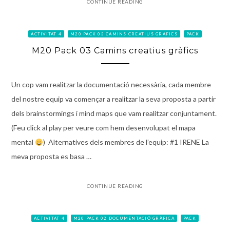
CONTINUE READING
ACTIVITAT 4
M20 PACK 03 CAMINS CREATIUS GRÀFICS
PACK
M20 Pack 03 Camins creatius gràfics
Un cop vam realitzar la documentació necessària, cada membre
del nostre equip va començar a realitzar la seva proposta a partir
dels brainstormings i mind maps que vam realitzar conjuntament.
(Feu click al play per veure com hem desenvolupat el mapa
mental
) Alternatives dels membres de l’equip: #1 IRENE La
meva proposta es basa …
CONTINUE READING
ACTIVITAT 4
M20 PACK 02 DOCUMENTACIÓ GRÀFICA
PACK