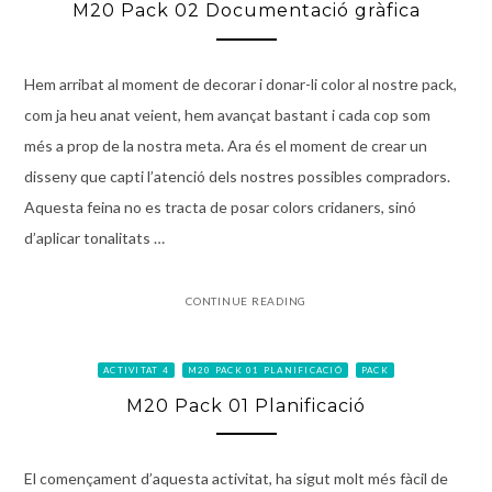
M20 Pack 02 Documentació gràfica
Hem arribat al moment de decorar i donar-li color al nostre pack,
com ja heu anat veient, hem avançat bastant i cada cop som
més a prop de la nostra meta. Ara és el moment de crear un
disseny que capti l’atenció dels nostres possibles compradors.
Aquesta feina no es tracta de posar colors cridaners, sinó
d’aplicar tonalitats …
CONTINUE READING
ACTIVITAT 4
M20 PACK 01 PLANIFICACIÓ
PACK
M20 Pack 01 Planificació
El començament d’aquesta activitat, ha sigut molt més fàcil de