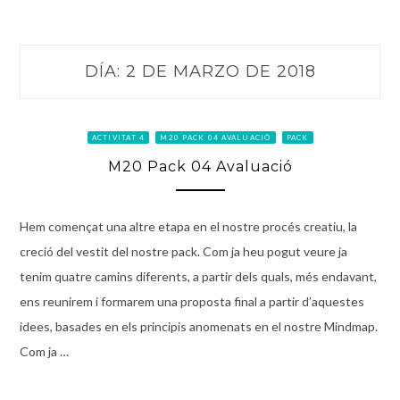
DÍA:
2 DE MARZO DE 2018
ACTIVITAT 4
M20 PACK 04 AVALUACIÓ
PACK
M20 Pack 04 Avaluació
Hem començat una altre etapa en el nostre procés creatiu, la
creció del vestit del nostre pack. Com ja heu pogut veure ja
tenim quatre camins diferents, a partir dels quals, més endavant,
ens reunirem i formarem una proposta final a partir d’aquestes
idees, basades en els principis anomenats en el nostre Mindmap.
Com ja …