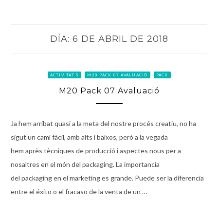
DÍA:
6 DE ABRIL DE 2018
ACTIVITAT 5
M20 PACK 07 AVALUACIÓ
PACK
M20 Pack 07 Avaluació
Ja hem arribat quasi a la meta del nostre procés creatiu, no ha
sigut un camí fàcil, amb alts i baixos, però a la vegada
hem après tècniques de producció i aspectes nous per a
nosaltres en el món del packaging. La importancia
del packaging en el marketing es grande. Puede ser la diferencia
entre el éxito o el fracaso de la venta de un …