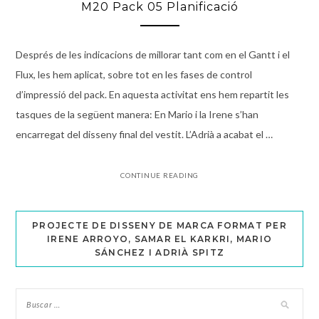
M20 Pack 05 Planificació
Després de les indicacions de millorar tant com en el Gantt i el
Flux, les hem aplicat, sobre tot en les fases de control
d’impressió del pack. En aquesta activitat ens hem repartit les
tasques de la següent manera: En Mario i la Irene s’han
encarregat del disseny final del vestit. L’Adrià a acabat el …
CONTINUE READING
PROJECTE DE DISSENY DE MARCA FORMAT PER
IRENE ARROYO, SAMAR EL KARKRI, MARIO
SÁNCHEZ I ADRIÀ SPITZ