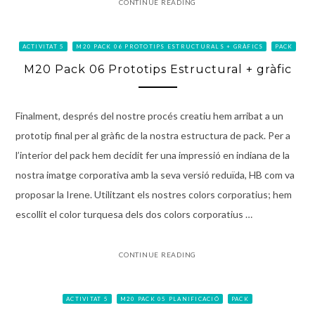
CONTINUE READING
ACTIVITAT 5
M20 PACK 06 PROTOTIPS ESTRUCTURALS + GRÀFICS
PACK
M20 Pack 06 Prototips Estructural + gràfic
Finalment, després del nostre procés creatiu hem arribat a un
prototip final per al gràfic de la nostra estructura de pack. Per a
l’interior del pack hem decidit fer una impressió en indiana de la
nostra imatge corporativa amb la seva versió reduïda, HB com va
proposar la Irene. Utilitzant els nostres colors corporatius; hem
escollit el color turquesa dels dos colors corporatius …
CONTINUE READING
ACTIVITAT 5
M20 PACK 05 PLANIFICACIÓ
PACK